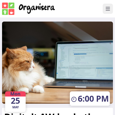
Open
Mon
6:00 PM
25
MAY