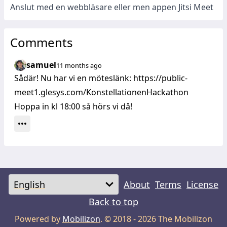
Anslut med en webbläsare eller men appen Jitsi Meet
Comments
samuel
11 months ago
Sådär! Nu har vi en möteslänk:
https://public-
meet1.glesys.com/KonstellationenHackathon
Hoppa in kl 18:00 så hörs vi då!
More options
About
Terms
License
Back to top
Powered by
Mobilizon
. © 2018 -
2026
The Mobilizon